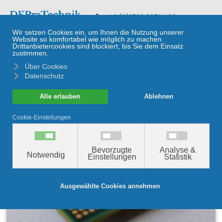
≡
+49 (0)9729 9074 420
Röntgenfluoreszenzanalyse