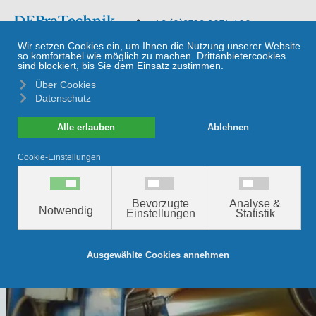
≡
+49 (0)9729 9074 420
RIGAKU - MATERIALANALYSE
Was möchten Sie messen?
SILIKON AUF PAPIER