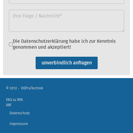
Datenschutz
*
Die Datenschutzerklärung habe ich zur Kenntnis
genommen und akzeptiert!
unverbindlich anfragen
© 2012 -
DEPraTechnik
FAQ zu RFA
XRF
Datenschutz
Impressum