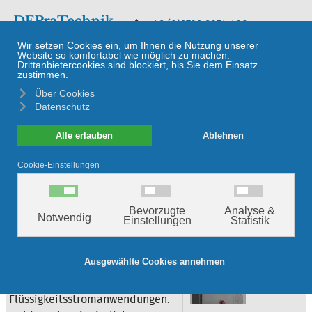
≡
+49 (0)9729 9074 420
Röntgenfluoreszenzanalyse
Rigaku NEX OL
Prozess-EDXRF-
Elementaranalysator
für flüssige
Prozessströme
In-line Prozesskontrolle für
Flüssigkeitsstromanwendungen
NEX OL ist ein
Prozesselementaranalysator für
Flüssigkeitsstromanwendungen.