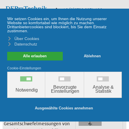
≡
+49 (0)9729 9074 420
Röntgenfluoreszenzanalyse
Rigaku NEX XT
Prozess-
Schwefelmessgerät
für Schwer- oder
Leichtöle
In-line-Schwefelmessung von
0,04% bis 6% NEX XT ist ein
Analysator für Schwefelprozesse.
Es liefert
Gesamtschwefelmessungen von